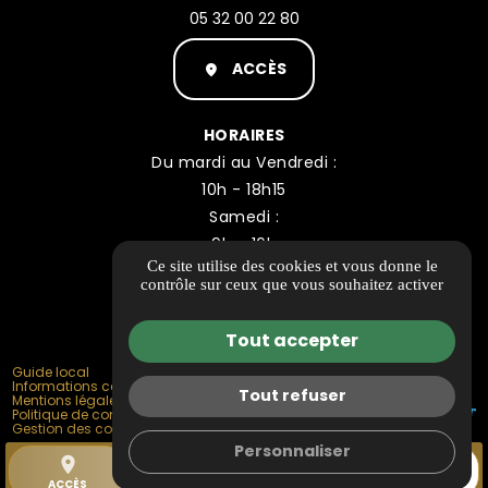
05 32 00 22 80
ACCÈS
HORAIRES
Du mardi au Vendredi :
10h - 18h15
Samedi :
9h - 16h
Ce site utilise des cookies et vous donne le
contrôle sur ceux que vous souhaitez activer
Tout accepter
Guide local
Informations complémentaires
Tout refuser
Mentions légales
Politique de confidentialité
Gestion des cookies
Personnaliser
place
call
mail
date_range
ACCÈS
TÉL.
CONTACT
RÉSERVATION